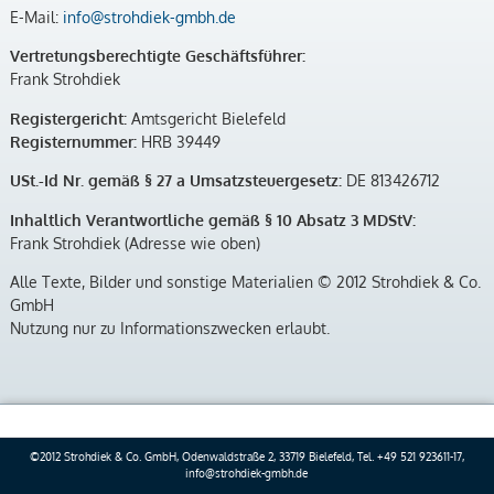
E-Mail:
info@strohdiek-gmbh.de
Vertretungsberechtigte Geschäftsführer:
Frank Strohdiek
Registergericht:
Amtsgericht Bielefeld
Registernummer:
HRB 39449
USt.-Id Nr. gemäß § 27 a Umsatzsteuergesetz:
DE 813426712
Inhaltlich Verantwortliche gemäß § 10 Absatz 3 MDStV:
Frank Strohdiek (Adresse wie oben)
Alle Texte, Bilder und sonstige Materialien © 2012 Strohdiek & Co.
GmbH
Nutzung nur zu Informationszwecken erlaubt.
©2012 Strohdiek & Co. GmbH, Odenwaldstraße 2, 33719 Bielefeld, Tel. +49 521 923611-17,
info@strohdiek-gmbh.de